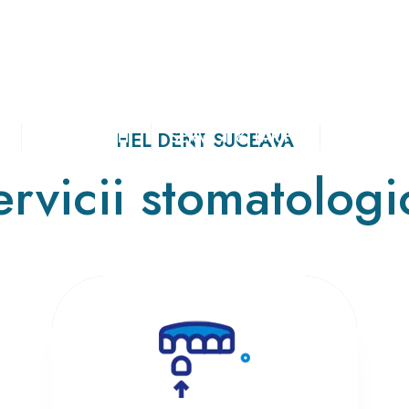
I
SPECIALIȘTII
SERVICII & TARIFE
GALERIE
HEL DENT SUCEAVA
ervicii stomatologi