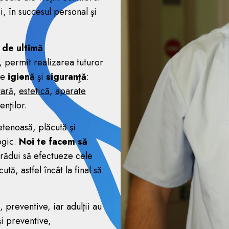
i, în succesul personal şi
 de ultimă
, permit realizarea tuturor
de
igienă
şi
siguranţă
:
tară
,
estetică
,
aparate
enţilor.
etenoasă, plăcută şi
ogic.
Noi te facem să
trădui să efectueze cele
tă, astfel încât la final să
preventive, iar adulţii au
şi preventive,