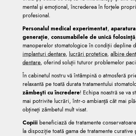
mental şi emoţional, încrederea în forţele propri
profesional.
Personalul medical experimentat
,
aparatura
generaţie
,
consumabilele de unică folosinţă
manoperelor stomatologice în condiţii depline 
implanturi dentare
,
lucrări protetice
,
albire den
dentare
, oferind soluţii tuturor problemelor paci
În cabinetul nostru vă întâmpină o atmosferă pri
relaxantă pe toată durata tratamentului stomatol
zâmbeşti cu încredere
! Echipa noastră se va s
mai potrivite lucrări, într-o ambianţă cât mai plăcu
obţineţi zâmbetul mult visat.
Copiii
beneficiază de tratamente conservatoare, 
la dispoziţie toată gama de tratamente curative 