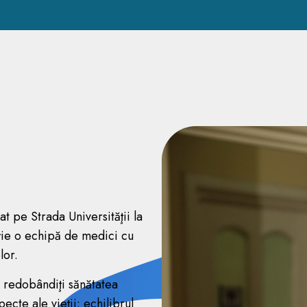
 pe Strada Universităţii la
iţie o echipă de medici cu
lor.
ă redobândiţi sănătatea
pecte ale vieţii: echilibrul