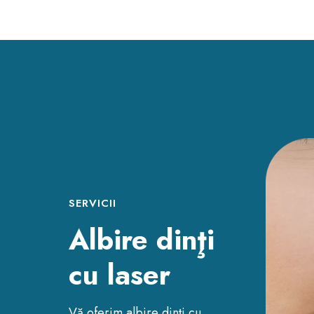
SERVICII
Albire dinţi
cu laser
Vă oferim albire dinţi cu